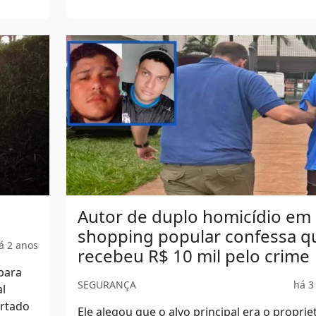
Autor de duplo homicídio em
shopping popular confessa q
á 2 anos
recebeu R$ 10 mil pelo crime
 para
SEGURANÇA
há 3
al
ortado
Ele alegou que o alvo principal era o proprie