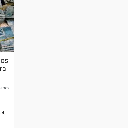
ios
ra
 anos
24,