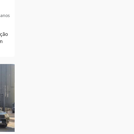
 anos
ação
um