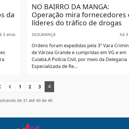
NO BAIRRO DA MANGA:
os da
Operação mira fornecedores 
líderes do tráfico de drogas
á 3 anos
SEGURANÇA
há 3
Ordens foram expedidas pela 3ª Vara Crimin
tes
de Várzea Grande e cumpridas em VG e em
ra
Cuiabá.A Polícia Civil, por meio da Delegacia
Especializada de Re...
4
1
2
3
strando de 31 até 40 de 40