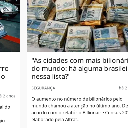
"As cidades com mais bilionár
rro
do mundo: há alguma brasilei
no
nessa lista?"
SEGURANÇA
há 2
á 2 anos
O aumento no número de bilionários pelo
mundo chamou a atenção no último ano. De
al do
acordo com o relatório Billionaire Census 20
elaborado pela Altrat...
giu