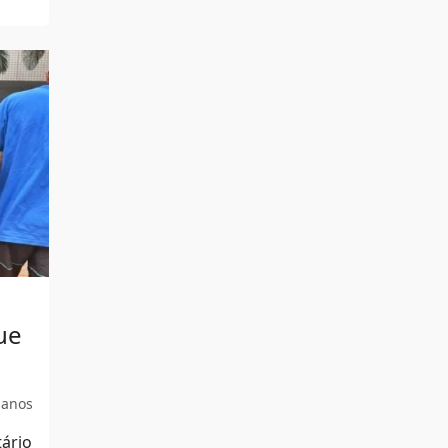
ue
 anos
tário