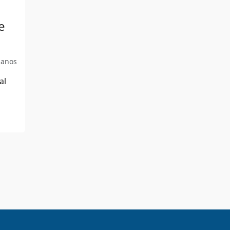
e
 anos
al