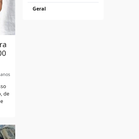
Geral
ra
00
 anos
sso
, de
 e